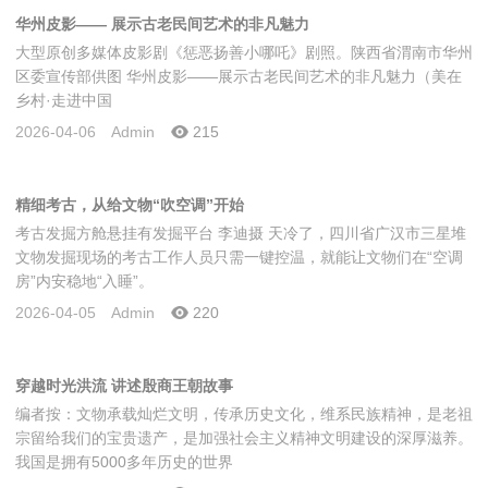
华州皮影—— 展示古老民间艺术的非凡魅力
大型原创多媒体皮影剧《惩恶扬善小哪吒》剧照。陕西省渭南市华州
区委宣传部供图 华州皮影——展示古老民间艺术的非凡魅力（美在
乡村·走进中国
2026-04-06
Admin
215
精细考古，从给文物“吹空调”开始
考古发掘方舱悬挂有发掘平台 李迪摄 天冷了，四川省广汉市三星堆
文物发掘现场的考古工作人员只需一键控温，就能让文物们在“空调
房”内安稳地“入睡”。
2026-04-05
Admin
220
穿越时光洪流 讲述殷商王朝故事
编者按：文物承载灿烂文明，传承历史文化，维系民族精神，是老祖
宗留给我们的宝贵遗产，是加强社会主义精神文明建设的深厚滋养。
我国是拥有5000多年历史的世界