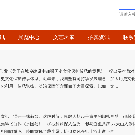
讯
展览中心
文艺名家
拍卖资讯
联系
合印发《关于在城乡建设中加强历史文化保护传承的意见》，提出要本着
历史文化保护传承体系。近年来，我国坚持可持续发展理念，加大历史文
化利用、传承弘扬、法治保障等方面做了大量探索。比如，文...
宣纸上洇开一抹新绿。这般时节，总教人想起丹青里的烟柳画舫，想
焦墨飞白作《水图卷》，柳枝斜斜探入波光，似与游鱼共舞;八大山人涂
如细雨纷飞，枝间黄鹂半藏半露，恰似春风在纸上游走留下的...