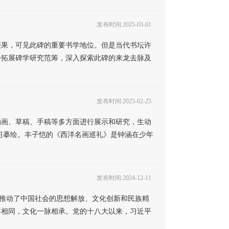
发布时间:2025-03-01
硕果，可见此碑的重要书学地位。但是当代书坛许
步拓展碑学研究范筹，深入探索此碑的来龙去脉及
发布时间:2025-02-25
油画、草稿、手稿等多方面进行展示和研究，生动
习摹绘。丰子恺的《西洋名画巡礼》是钟涵在少年
发布时间:2024-12-11
推动了中国社会的思想解放、文化创新和民族精
不相同，文化一脉相承。党的十八大以来，习近平