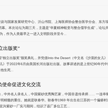
设与国家发展研究中心、沂山书院、上海医师协会整合医学分会、东方现
幕。本次论坛为期三天，主题是“华夏精神蜕变与整合儒学生成”，论坛共设
为，作为人类最早之一进入文明阶段并至今...
立出版奖”
出版奖”颁奖典礼，并凭借Into the Desert（中文名《沙漠的女儿
《沙漠的女儿》于2022年6月由美国长河出版社出版。故事讲述的是上世纪90
生死...
负使命促进文化交流
，中外名人录名人，中国紫砂优秀陶艺家，中国非遗传承师…… 一连串
精髓的重任。她就是耿春华。耿春华1969 年出生在江苏的一个偏僻村
苏宜兴紫砂一厂实习期间，结识了该厂多位工艺...