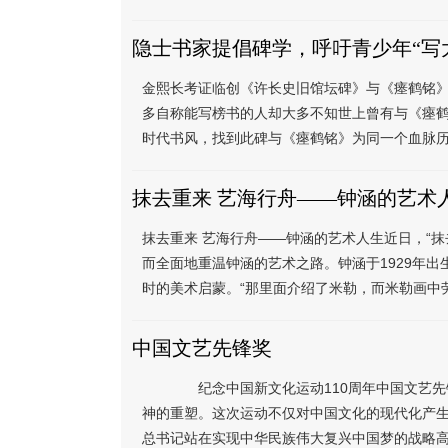
隐士书家提倡碑学，呼吁青少年“写
金熙长考证临创《许长史旧馆坛碑》与《瘗鹤铭
多自称能写榜书的人却大多不知世上曾有与《瘞
时代书风，找到此碑与《瘞鹤铭》为同一个血脉历
抹去重来 艺海行舟——钟涵的艺术
抹去重来 艺海行舟——钟涵的艺术人生近日，“
而全面地重温钟涵的艺术之路。钟涵于1929年
时的美术启蒙。“那里面介绍了米勒，而米勒画中劳
中国文艺先锋奖
纪念中国新文化运动110周年中国文艺先锋奖
神的重塑。这次运动不仅对中国文化的现代化产
总书记站在实现中华民族伟大复兴中国梦的战略高