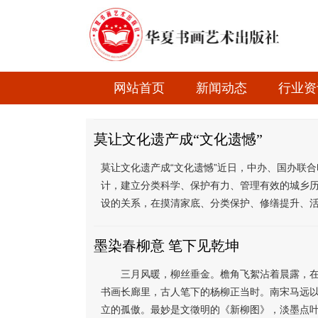
网站首页
新闻动态
行业资
莫让文化遗产成“文化遗憾”
莫让文化遗产成“文化遗憾”近日，中办、国办联
计，建立分类科学、保护有力、管理有效的城乡
设的关系，在摸清家底、分类保护、修缮提升、活
墨染春柳意 笔下见乾坤
三月风暖，柳丝垂金。檐角飞絮沾着晨露，在
书画长廊里，古人笔下的杨柳正当时。南宋马远以
立的孤傲。最妙是文徵明的《新柳图》，淡墨点叶