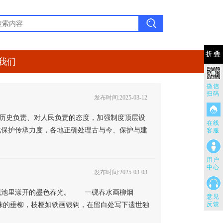
折叠
我们
微信
扫码
发布时间:2025-03-12
对历史负责、对人民负责的态度，加强制度顶层设
在线
化保护传承力度，各地正确处理古与今、保护与建
客服
用户
中心
发布时间:2025-03-03
起砚池里漾开的墨色春光。 一砚春水画柳烟
意见
抹的垂柳，枝桠如铁画银钩，在留白处写下遗世独
反馈