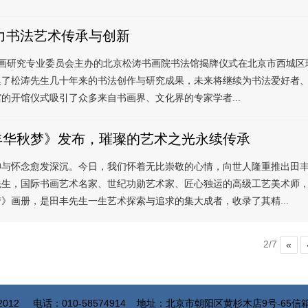
力书法艺术传承与创新
书画研究专业委员会主办的北京松涛书画院书法馆揭牌仪式在北京市西城区
集了松涛先生几十年来的书法创作与研究成果，未来将继续为书法爱好者
开馆仪式吸引了众多来自书画界、文化界的专家学者...
丰华秋梦》发布，璀璨的艺术之光永续传承
怀念愈发深沉。今日，我们怀着无比崇敬的心情，向世人隆重推出田丰
先生，国际书画艺术名家、世纪功勋艺术家、匠心独运的高级工艺美术师
画册，是田丰先生一生艺术探索与追求的集大成者，收录了其精...
2/7
«
©2012
电话：010-58574914
地址：北京市朝阳区黄杉木店9号-65