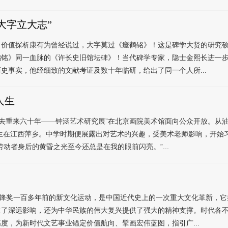
大字立大志”
》价值探析康有为曾经说过，大字莫过《瘗鹤铭》！这是碑学大贤的研究
鹤铭》同一血脉的《许长史旧馆坛碑》！当代碑学专家，隐士金熙长进一
史事实，他经细致的文献考证及数十年临研，给出了同一个人所...
人生
抹去重来六十年——钟涵艺术研究展”在北京画院美术馆面向公众开放。从
出生在江西萍乡。中学时期便展露出对艺术的兴趣，受美术老师影响，开始
动者身后的黄昏之光至今还总是在我的眼前闪亮。”...
一百多年前的新文化运动，是中国近代史上的一次重大文化革新，它
生了深远影响，还为中华民族的伟大复兴提供了强大的精神支撑。时代各
度，为新时代文艺事业锚定价值航向、擘画宏伟蓝图，指引广...